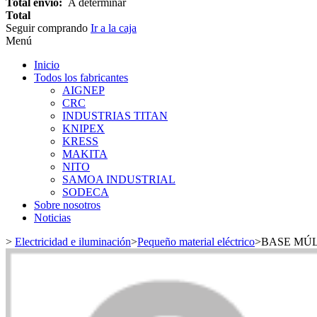
Total envío:
A determinar
Total
Seguir comprando
Ir a la caja
Menú
Inicio
Todos los fabricantes
AIGNEP
CRC
INDUSTRIAS TITAN
KNIPEX
KRESS
MAKITA
NITO
SAMOA INDUSTRIAL
SODECA
Sobre nosotros
Noticias
>
Electricidad e iluminación
>
Pequeño material eléctrico
>
BASE MÚL